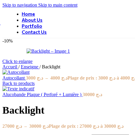
Skip to navigation
Skip to main content
Home
About Us
Portfolio
Contact Us
-10%
Click to enlarge
Accueil
/
Enseigne
/
Backlight
Autocollant
3000
د.ج
–
4000
د.ج
Plage de prix : د.ج 300
Back to products
Alucobande Plaque ( Perforé + Lumière )
30000
د.ج
Backlight
27000
د.ج
–
30000
د.ج
Plage de prix : د.ج 27000 à د.ج 30000