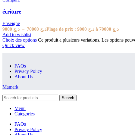
écriture
Enseigne
9000
د.ج
–
70000
د.ج
Plage de prix : د.ج 9000 à د.ج 70000
Add to wishlist
Choix des options
Ce produit a plusieurs variations. Les options peuve
Quick view
FAQs
Privacy Policy
About Us
Mamark.
Search
Menu
Categories
FAQs
Privacy Policy
About Us