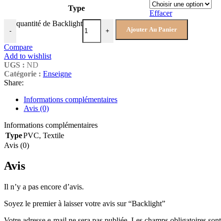
Type
Effacer
quantité de Backlight
Ajouter Au Panier
-
+
Compare
Add to wishlist
UGS :
ND
Catégorie :
Enseigne
Share:
Informations complémentaires
Avis (0)
Informations complémentaires
Type
PVC
,
Textile
Avis (0)
Avis
Il n’y a pas encore d’avis.
Soyez le premier à laisser votre avis sur “Backlight”
Votre adresse e-mail ne sera pas publiée.
Les champs obligatoires son