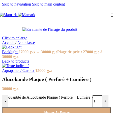
Skip to navigation
Skip to main content
Click to enlarge
Accueil
/
Non classé
Backlight
27000
د.ج
–
30000
د.ج
Plage de prix : د.ج 27000 à
د.ج 30000
Back to products
Aquapanel / Gardex
15000
د.ج
Alucobande Plaque ( Perforé + Lumière )
30000
د.ج
quantité de Alucobande Plaque ( Perforé + Lumière )
-
+
Ajouter Au Panier